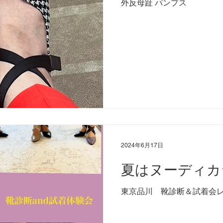
外反母趾 パンプス
ドファンディング
外反母趾
想い
魚の目
足洗
日常ブログ
2024年6月17日
夏はヌーディカ
東京品川 靴診断＆試着会