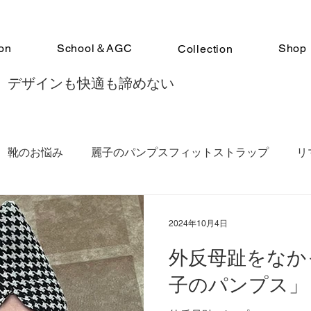
on
School＆AGC
Shop
Collection
 デザインも快適も諦めない
靴のお悩み
麗子のパンプスフィットストラップ
リ
トアドバイザー認定スクール
クラウドファンディングMaku
2024年10月4日
外反母趾をなか
ンデレラシューズ講座
足の冷え
靴診断
Remag
子のパンプス」