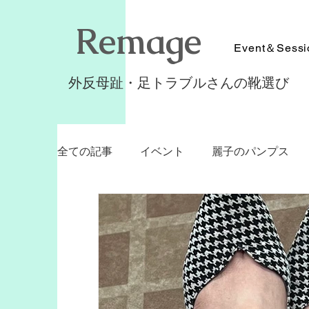
​Remage
Event＆Sessi
外反母趾・足トラブルさんの靴選び
全ての記事
イベント
麗子のパンプス
靴の同行ショッピング
パンプスフィッ
美歩のパンプスフィットストラップ
シ