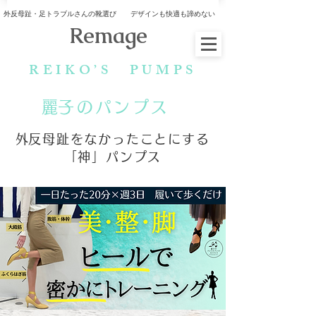
外反母趾・足トラブルさんの靴選び デザインも快適も諦めない
​Remage
​REIKO’S PUMPS
​麗子のパンプス
​外反母趾をなかったことにする
「神」パンプス