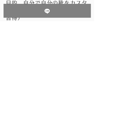
目的 自分で自分の靴をカスタ
マイズする （中敷き調整方法
習得）
場所 大阪梅田 または 豊中
市
金額 98,000円（税別）
初回フットカウンセリング受講
済みの方は
80,000円（税別）
初回＆靴同行ショッピングが済
みの方は
60,000円（税別）
​となります。
＼special Offer／
先着5名様
のみ