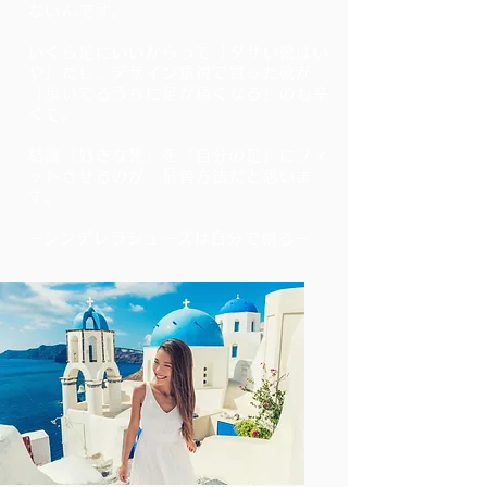
ないんです。
いくら足にいいからって「ダサい靴はい
や」だし、デザイン重視で買った靴が
「歩いてるうちに足が痛くなる」のも辛
くて。
結論「好きな靴」を「自分の足」にフィ
ットさせるのが 最善方法だと思いま
す。
​ーシンデレラシューズは自分で創るー