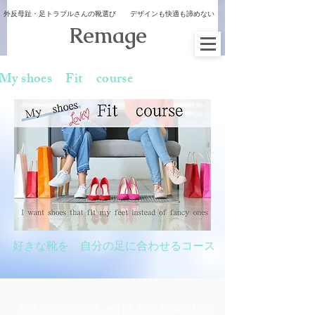
外反母趾・足トラブルさんの靴選び デザインも快適も諦めない
​Remage
​My shoes Fit course
好きな靴を 自分の足に合わせるコース
女性は足元のおしゃれも健康も諦めたく