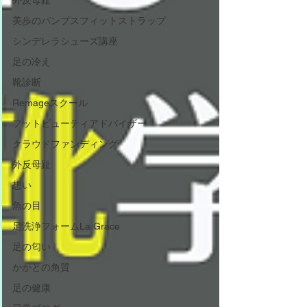
外反母趾
美歩のパンプスフィットストラップ
シンデレラシューズ講座
足の冷え
靴診断
Remageスクール
フットビューティアドバイザー
クラウドファンディング
外反母趾
想い
魚の目
足洗浄フォームLa Grace
足の匂い
かかとの角質
足の健康