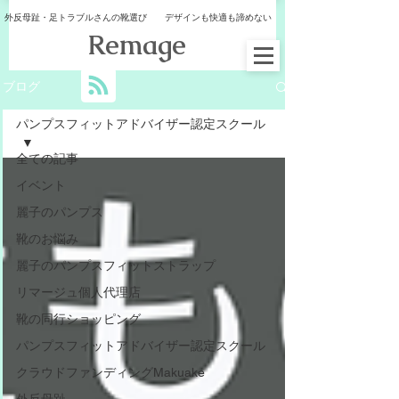
外反母趾・足トラブルさんの靴選び デザインも快適も諦めない
​Remage
ブログ
パンプスフィットアドバイザー認定スクール
全ての記事
イベント
麗子のパンプス
靴のお悩み
麗子のパンプスフィットストラップ
リマージュ個人代理店
靴の同行ショッピング
パンプスフィットアドバイザー認定スクール
クラウドファンディングMakuake