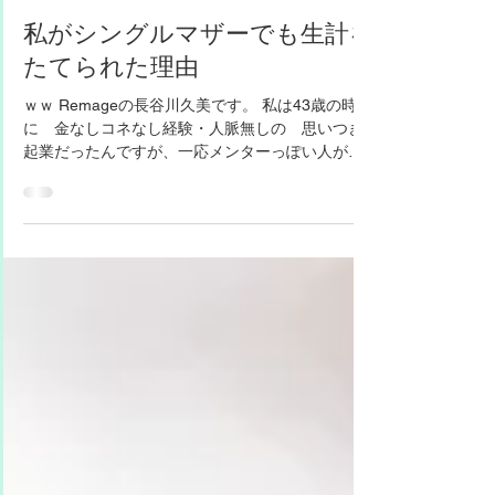
2023年6月8日
私がシングルマザーでも生計を
たてられた理由
ｗｗ Remageの長谷川久美です。 私は43歳の時
に 金なしコネなし経験・人脈無しの 思いつき
起業だったんですが、一応メンターっぽい人がい
たんですね。 その人に「足」×「靴」×「歩」の自
然療法フットケアで独立したいって話したら、
「うーーん、それどうやろ？どれか一つに特化し...