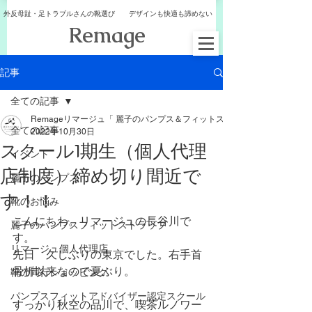
外反母趾・足トラブルさんの靴選び デザインも快適も諦めない
​Remage
記事
全ての記事
Remageリマージュ「 麗子のパンプス＆フィットストラップ
全ての記事
2022年10月30日
スクール1期生（個人代理
イベント
店制度）締め切り間近で
麗子のパンプス
す！！
靴のお悩み
こんにちわ。リマージュの長谷川で
麗子のパンプスフィットストラップ
す。
リマージュ個人代理店
先日　久しぶりの東京でした。右手首
骨折以来なので夏ぶり。
靴の同行ショッピング
パンプスフィットアドバイザー認定スクール
すっかり秋空の品川で、喫茶ルノワー