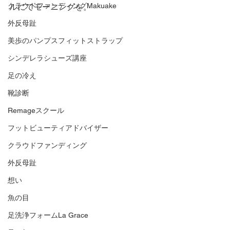
クラウドファンディングMakuake
ルにてモーニングを。
外反母趾
美歩のパンプスフィットストラップ
シンデレラシューズ講座
足の冷え
靴診断
Remageスクール
フットビューティアドバイザー
クラウドファンディング
外反母趾
想い
魚の目
足洗浄フォームLa Grace