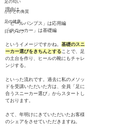
足の匂い
理由は
かかとの角質
足の健康
「ヒールパンプス」は応用編
「スニーカー」は基礎編
日常ブログ
というイメージですかね。
基礎のスニ
ーカー選びをきちんとする
ことで、足
の土台を作り、ヒールの靴にもチャレ
ンジする。
といった流れです。過去に私のメソッ
ドを受講いただいた方は、全員「足に
合うスニーカー選び」からスタートし
ております。
さて、年明けにきていただいたお客様
のシェアをさせていただきますね。