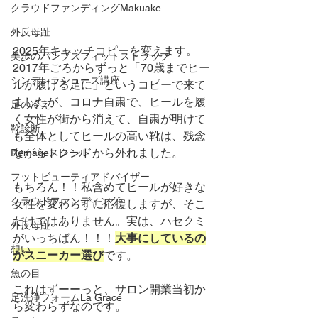
クラウドファンディングMakuake
外反母趾
2025年キャッチコピーを変えます。
美歩のパンプスフィットストラップ
2017年ごろからずっと「70歳までヒー
シンデレラシューズ講座
ルが履ける足に」というコピーで来て
ましたが、コロナ自粛で、ヒールを履
足の冷え
く女性が街から消えて、自粛が明けて
靴診断
も全体としてヒールの高い靴は、残念
ながらトレンドから外れました。
Remageスクール
フットビューティアドバイザー
もちろん！！私含めてヒールが好きな
クラウドファンディング
女性を変わらずに応援しますが、そこ
だけではありません。実は、ハセクミ
外反母趾
がいっちばん！！！
大事にしているの
想い
がスニーカー選び
です。
魚の目
これはずーーっと、サロン開業当初か
足洗浄フォームLa Grace
ら変わらずなのです。