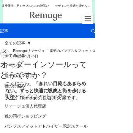
外反母趾・足トラブルさんの靴選び デザインも快適も諦めない
​Remage
記事
全ての記事
Remageリマージュ「 麗子のパンプス＆フィットストラップ
全ての記事
2025年1月26日
オーダーインソールって
イベント
どうですか？
麗子のパンプス
こんにちわ。
「きれい目靴もあきらめ
靴のお悩み
ない。ずっと快適に颯爽と街を歩ける
麗子のパンプスフィットストラップ
人生」
Remageの長谷川久美です。
リマージュ個人代理店
靴の同行ショッピング
パンプスフィットアドバイザー認定スクール