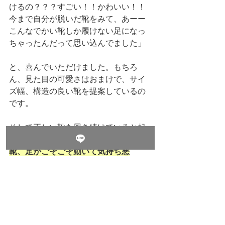
けるの？？？すごい！！かわいい！！
今まで自分が脱いだ靴をみて、あーー
こんなでかい靴しか履けない足になっ
ちゃったんだって思い込んでました」
と、喜んでいただけました。もちろ
ん、見た目の可愛さはおまけで、サイ
ズ幅、構造の良い靴を提案しているの
です。
そして正しい靴を履き続けていると起
こってくるのが
「もともと履いてた
靴、足がごそごそ動いて気持ち悪
い、、もう履けない」
そう！！このアハ体験で、もう一生
「大きすぎる靴」を選ぶことはなくな
ります。