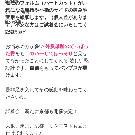
足の匂い
魔法のフォルム（ハートカット）が、
気になる親指や小指のサイドの痛みや
かかとの角質
変形を緩和します。（個人差がありま
足の健康
す。不安な方はご試着会にいらしてく
ださい）
日常ブログ
お悩みの方が多い 
外反母趾のでっぱっ
た骨
をも、
カバーしてほっそり
と見せ
てなかったことにしてくれる 嬉しい靴
設計です。
自信をもってパンプスが履
けます
。
是非足を入れてその感動を味わってく
ださいね。
試着会　新たに京都も開催決定！！
大阪、東京、京都　リクエストも受け
付けております♪