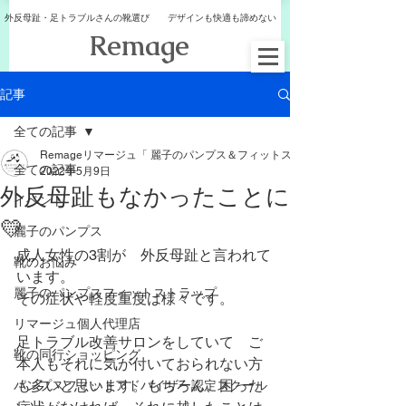
外反母趾・足トラブルさんの靴選び デザインも快適も諦めない
​Remage
記事
全ての記事
Remageリマージュ「 麗子のパンプス＆フィットストラップ
全ての記事
2022年5月9日
外反母趾もなかったことに
イベント
💛
麗子のパンプス
成人女性の3割が　外反母趾と言われて
靴のお悩み
います。
麗子のパンプスフィットストラップ
その症状や軽度重度は様々です。
リマージュ個人代理店
足トラブル改善サロンをしていて　ご
靴の同行ショッピング
本人もそれに気が付いておられない方
も多いと思います。もちろん、困った
パンプスフィットアドバイザー認定スクール