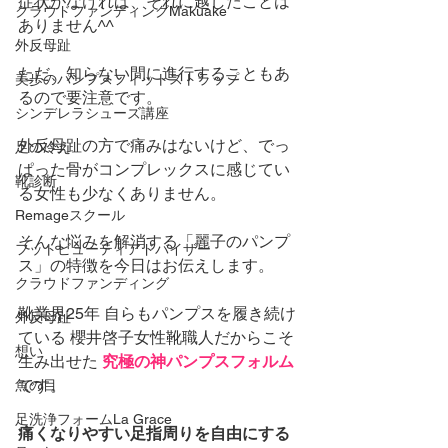
症状がなければ、それに越したことは
クラウドファンディングMakuake
ありません^^
外反母趾
ただ、知らない間に進行することもあ
美歩のパンプスフィットストラップ
るので要注意です。
シンデレラシューズ講座
外反母趾の方で痛みはないけど、でっ
足の冷え
ぱった骨がコンプレックスに感じてい
靴診断
る女性も少なくありません。
Remageスクール
そんな悩みを解消する「麗子のパンプ
フットビューティアドバイザー
ス」の特徴を今日はお伝えします。
クラウドファンディング
靴業界25年 自らもパンプスを履き続け
外反母趾
ている 櫻井啓子女性靴職人だからこそ
想い
生み出せた 
究極の神パンプスフォルム
です。
魚の目
足洗浄フォームLa Grace
痛くなりやすい足指周りを自由にする