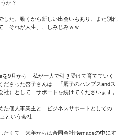
ょうか？
Remageスクール
フットビューティアドバイザー
でした。動くから新しい出会いもあり、また別れ
て　それが人生、、しみじみｗｗ
の目
足洗浄フォームLa Grace
足の匂い
geを9月から　私が一人で引き受けて育てていく
くださった啓子さんは　「麗子のパンプスandス
会社）として　サポートを続けてくださいます。
めた個人事業主と　ビジネスサポートとしての
ジュという会社。
たくて　来年からは合同会社Remageの中にす