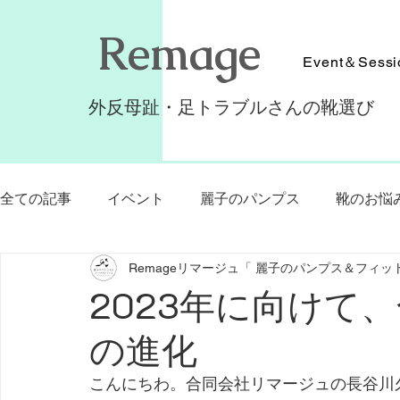
​Remage
Event＆Sessi
外反母趾・足トラブルさんの靴選び
全ての記事
イベント
麗子のパンプス
靴のお悩
Remageリマージュ「 麗子のパンプス＆フィッ
リマージュ個人代理店
靴の同行ショッピング
2023年に向けて
の進化
クラウドファンディングMakuake
外反母趾
美
こんにちわ。合同会社リマージュの長谷川