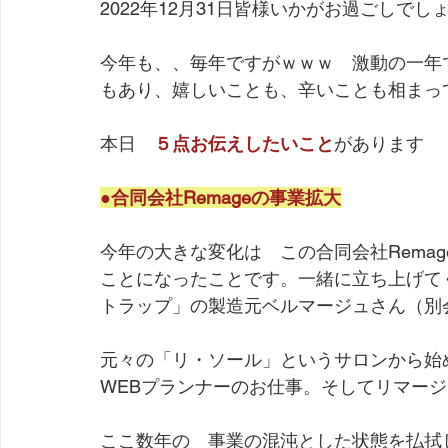
2022年12月31日皆様いかがお過ごしでし
シンデレラシューズ講座
足の冷え
靴診断
今年も、、毎年ですがｗｗｗ　激動の一年
もあり、嬉しいことも、辛いことも相まっ
クラウドファンディング
外反母趾
想い
魚
本日　
５点お伝えしたいこと
があります
かかとの角質
足の健康
日常ブログ
●合同会社Remageの事業拡大
今年の大きな変化は　この合同会社Rema
ことになったことです。一緒に立ち上げて
トラップ」の製造元ベルマージュさん（別
元々の「リ・ソール」というサロンから始
WEBプランナーのお仕事。そしてリマー
ここ数年の　事業の混沌とした状態を払拭し