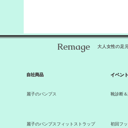
​Remage
大人女性の足
​自社商品
​イベン
麗子のパンプス
​靴診断＆
麗子のパンプスフィットストラップ​
​初回フ