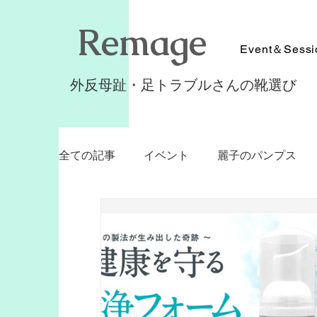
​Remage
Event＆Sessi
外反母趾・足トラブルさんの靴選び
全ての記事
イベント
麗子のパンプス
靴の同行ショッピング
パンプスフィッ
美歩のパンプスフィットストラップ
シ