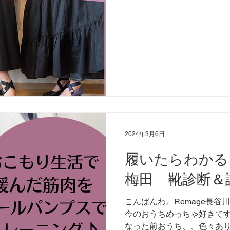
2024年3月6日
履いたらわかる
梅田 靴診断＆
こんばんわ。Remage長谷
今のおうちめっちゃ好きです
なった前おうち、、色々あり