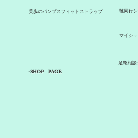
​靴同行
美歩のパンプスフィットストラップ​
​マイシ
​足靴相
​-SHOP PAGE