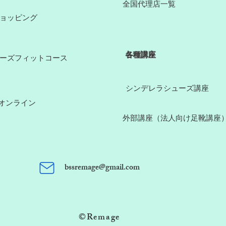
​全国代理店一覧
ショッピング
​各種講座
ューズフィットコース
​シンデレラシューズ講座
談オンライン
​外部講座（法人向け足靴講座
bssremage@gmail.com
​©Remage