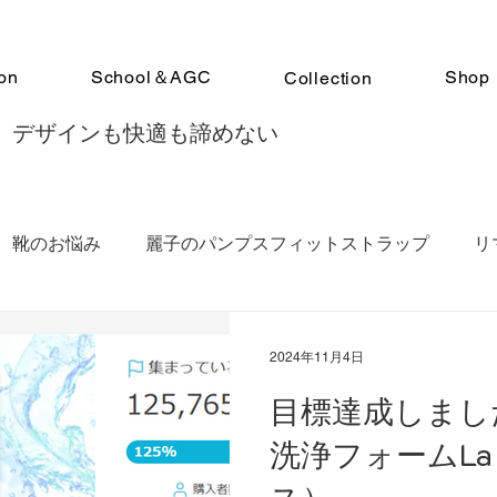
on
School＆AGC
Shop
Collection
 デザインも快適も諦めない
靴のお悩み
麗子のパンプスフィットストラップ
リ
トアドバイザー認定スクール
クラウドファンディングMaku
2024年11月4日
目標達成しまし
ンデレラシューズ講座
足の冷え
靴診断
Remag
洗浄フォームLa