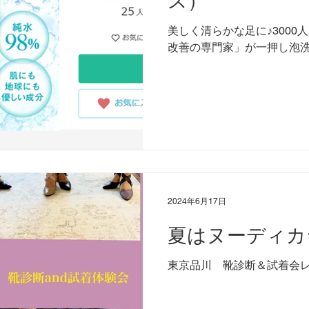
ス）
ドファンディング
外反母趾
想い
魚の目
足洗
美しく清らかな足に♪300
改善の専門家」が一押し泡
日常ブログ
2024年6月17日
夏はヌーディカ
東京品川 靴診断＆試着会