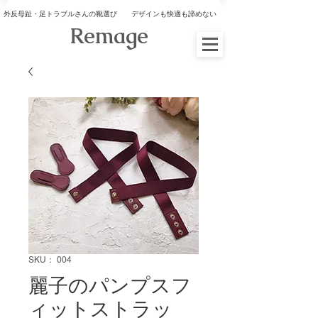
外反母趾・足トラブルさんの靴選び デザインも快適も諦めない
​Remage
SKU： 004
麗子のパンプスフ
ィットストラッ