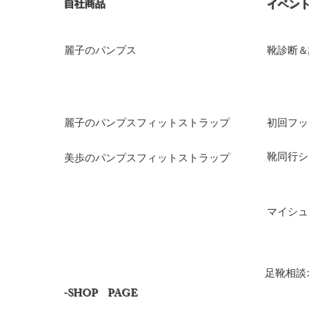
​自社商品
​イベン
麗子のパンプス
​靴診断＆
麗子のパンプスフィットストラップ​
​初回フ
​靴同行
美歩のパンプスフィットストラップ​
​マイシ
​足靴相
​-SHOP PAGE