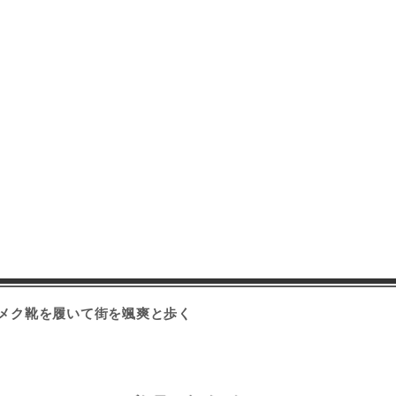
キメク靴を履いて街を颯爽と歩く