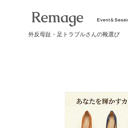
​Remage
Event＆Sessi
外反母趾・足トラブルさんの靴選び