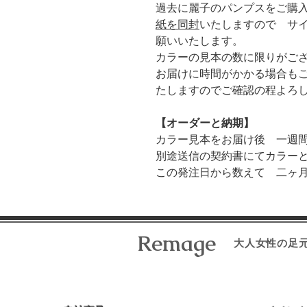
過去に麗子のパンプスをご購
紙を同封
いたしますので サ
願いいたします。
カラーの見本の数に限りがご
お届けに時間がかかる場合も
たしますのでご確認の程よろ
【オーダーと納期】
カラー見本をお届け後 一週
別途送信の契約書にてカラー
この発注日から数えて 二ヶ
​Remage
大人女性の足