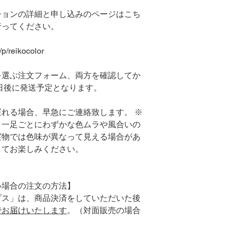
本郵送費 振込手数
ションの詳細と申し込みのページはこち
金額を ご返金いた
行ってください。
p/reikocolor
を選ぶ注文フォーム、両方を確認してか
0日後に発送予定となります。
れる場合、早急にご連絡致します。 ※
、一足ごとにわずかな色ムラや風合いの
実物では色味が異なって見える場合があ
してお楽しみください。
い場合の注文の方法】
プス」は、商品決済をしていただいた後
でお届けいたします
。（対面販売の場合