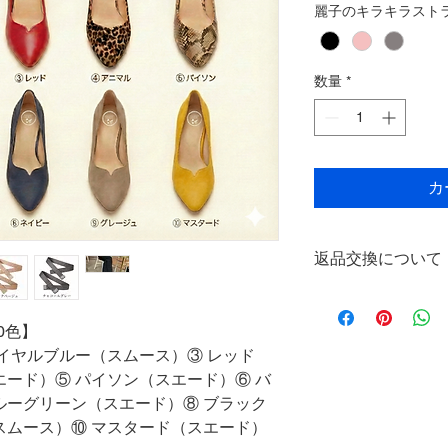
麗子のキラキラスト
数量
*
カ
返品交換について
製品の特性上
カラ
ズ交換は一切受け付
0色】
いませ。
ロイヤルブルー（スムース）③ レッド
過去に麗子のパンプ
エード）⑤ パイソン（スエード）⑥ バ
ラー見本を郵送させ
用紙をお渡しいたし
ルーグリーン（スエード）⑧ ブラック
おみ足の
サイズと幅
スムース）⑩ マスタード（スエード）
お受けできない場合