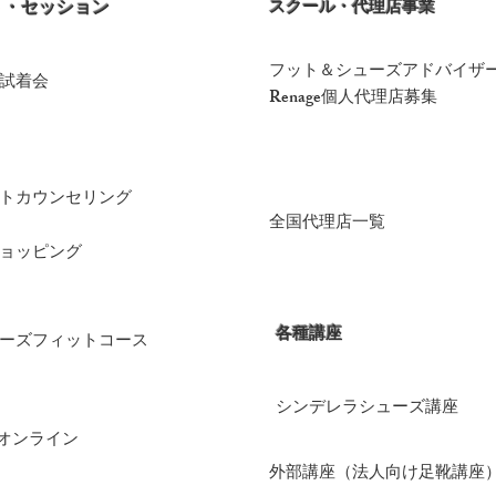
ト・セッション
​スクール・代理店事業
​フット＆シューズアドバイザ
試着会​
​Renage個人代理店募集​
ットカウンセリング​
​全国代理店一覧
ショッピング
​各種講座
ューズフィットコース
​シンデレラシューズ講座
談オンライン
​外部講座（法人向け足靴講座