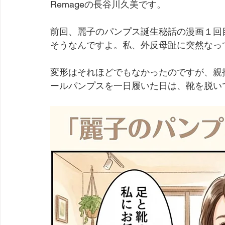
Remageの長谷川久美です。
シンデレラシューズ講座
足の冷え
靴診断
前回、麗子のパンプス誕生秘話の漫画１回
そうなんですよ。私、外反母趾に突然なっ
クラウドファンディング
外反母趾
想い
魚
変形はそれほどでもなかったのですが、親
ールパンプスを一日履いた日は、靴を脱い
かかとの角質
足の健康
日常ブログ