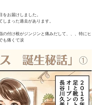
Remageスクール
フットビューティアドバイザー
目をお届けしました。
てしまった過去があります。
の目
足洗浄フォームLa Grace
足の匂い
指の付け根がジンジンと痛みだして、、、特にヒ
でも痛くて涙