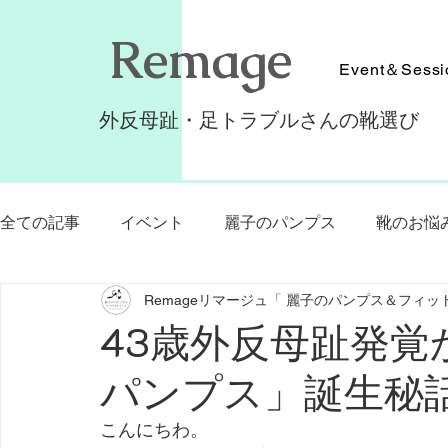
​Remage
Event＆Sessi
外反母趾・足トラブルさんの靴選び
全ての記事
イベント
麗子のパンプス
靴のお悩
Remageリマージュ「 麗子のパンプス＆フィッ
リマージュ個人代理店
靴の同行ショッピング
43歳外反母趾発
パンプス」誕生秘
クラウドファンディングMakuake
外反母趾
美
こんにちわ。