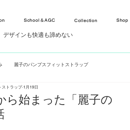
on
School＆AGC
Shop
Collection
 デザインも快適も諦めない
み
麗子のパンプスフィットストラップ
トストラップ
1月19日
パンプスフィットアドバイザー認定スクール
覚から始まった「麗子の
話
歩のパンプスフィットストラップ