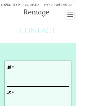
外反母趾・足トラブルさんの靴選び デザインも快適も諦めない
​Remage
CONTACT
姓
名