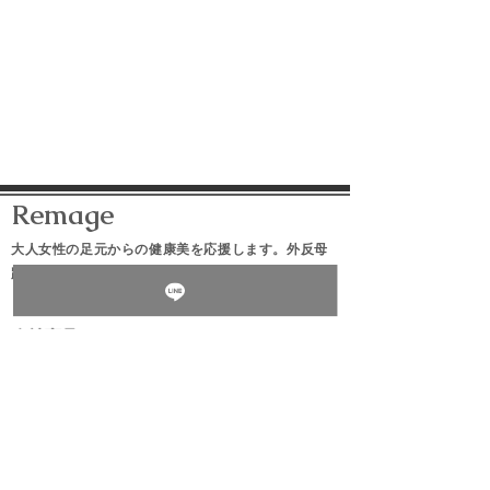
​Remage
大人女性の足元からの健康美を応援します。​外反母
趾や足トラブルでも、トキメク靴を履いて街を颯爽
と歩く
​自社商品
麗子のパンプス
麗子のパンプスフィットストラップ​
美歩のパンプスフィットストラップ​
​-SHOP PAGE