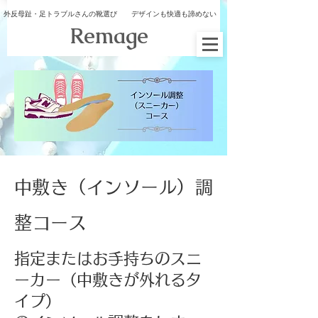
外反母趾・足トラブルさんの靴選び デザインも快適も諦めない
​Remage
​中敷き（インソール）調
整コース
指定またはお手持ちのスニ
ーカー（中敷きが外れるタ
イプ）