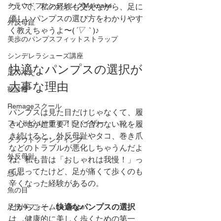
クラウドファンディングMakuake
ついて、私の経験も交えながら、足に
優しいパンプスの選び方をわかりやす
外反母趾
く教えちゃうよ〜(
´▽｀
)♪
美歩のパンプスフィットストラップ
シンデレラシューズ講座
快適なパンプスの選択が
足の冷え
大事な理由
靴診断
Remageスクール
パンプスは見た目だけじゃなくて、履
フットビューティアドバイザー
き心地が超重要！足に合わない靴を履
き続けると、外反母趾やタコ、巻き爪
クラウドファンディング
などのトラブルが悪化しちゃうんだよ
外反母趾
ね。私も昔は「おしゃれは我慢！」っ
て思ってたけど、足が痛くて歩くのも
想い
辛くなった経験があるの。
魚の目
だからこそ、
快適なパンプスの選択
足洗浄フォームLa Grace
は、健康的に美しく歩くための第一