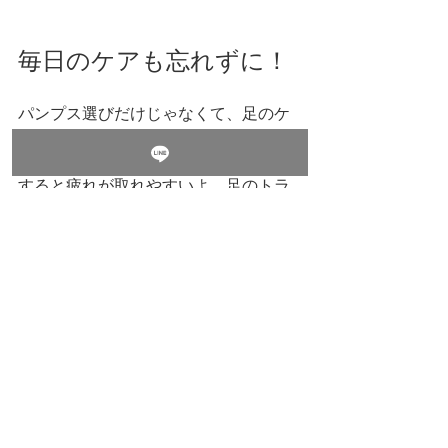
毎日のケアも忘れずに！
パンプス選びだけじゃなくて、足のケ
アも大切！履いた後は足をしっかりマ
ッサージしたり、保湿クリームでケア
すると疲れが取れやすいよ。足のトラ
ブルがあるなら、専門のフットケアも
検討してみてね。
あと、同じパンプスを毎日履くのは
NG！靴にも休息が必要だから、数足を
ローテーションして使うのがベスト。
これで足も靴も長持ちするよ♪
もっと自信を持って歩こ