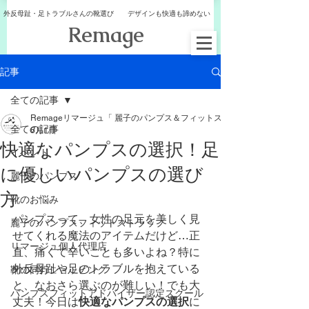
外反母趾・足トラブルさんの靴選び デザインも快適も諦めない
​Remage
記事
全ての記事
Remageリマージュ「 麗子のパンプス＆フィットストラップ
全ての記事
6月1日
快適なパンプスの選択！足
イベント
に優しいパンプスの選び
麗子のパンプス
方
靴のお悩み
パンプスって、女性の足元を美しく見
麗子のパンプスフィットストラップ
せてくれる魔法のアイテムだけど…正
リマージュ個人代理店
直、痛くて辛いことも多いよね？特に
外反母趾や足のトラブルを抱えている
靴の同行ショッピング
と、なおさら選ぶのが難しい！でも大
パンプスフィットアドバイザー認定スクール
丈夫！今日は
快適なパンプスの選択
に